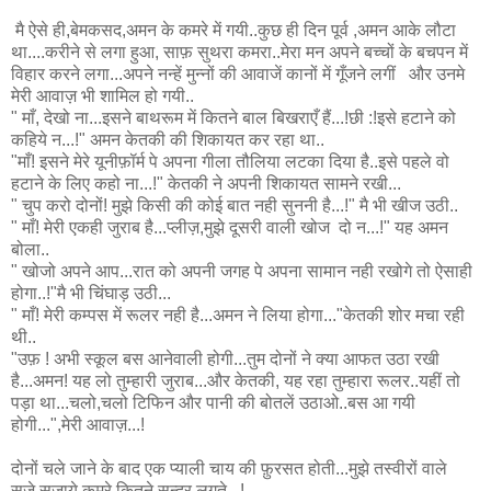
मै ऐसे ही,बेमकसद,अमन के कमरे में गयी..कुछ ही दिन पूर्व ,अमन आके लौटा
था....करीने से लगा हुआ, साफ़ सुथरा कमरा..मेरा मन अपने बच्चों के बचपन में
विहार करने लगा...अपने नन्हें मुन्नों की आवाजें कानों में गूँजने लगीं और उनमे
मेरी आवाज़ भी शामिल हो गयी..
" माँ, देखो ना...इसने बाथरूम में कितने बाल बिखराएँ हैं...!छी :!इसे हटाने को
कहिये न...!" अमन केतकी की शिकायत कर रहा था..
"माँ! इसने मेरे यूनीफ़ॉर्म पे अपना गीला तौलिया लटका दिया है..इसे पहले वो
हटाने के लिए कहो ना...!" केतकी ने अपनी शिकायत सामने रखी...
" चुप करो दोनों! मुझे किसी की कोई बात नही सुननी है...!" मै भी खीज उठी..
" माँ! मेरी एकही जुराब है...प्लीज़,मुझे दूसरी वाली खोज दो न...!" यह अमन
बोला..
" खोजो अपने आप...रात को अपनी जगह पे अपना सामान नही रखोगे तो ऐसाही
होगा..!"मै भी चिंघाड़ उठी...
" माँ! मेरी कम्पस में रूलर नही है...अमन ने लिया होगा..."केतकी शोर मचा रही
थी..
"उफ़ ! अभी स्कूल बस आनेवाली होगी...तुम दोनों ने क्या आफत उठा रखी
है...अमन! यह लो तुम्हारी जुराब...और केतकी, यह रहा तुम्हारा रूलर..यहीं तो
पड़ा था...चलो,चलो टिफिन और पानी की बोतलें उठाओ..बस आ गयी
होगी...",मेरी आवाज़...!
दोनों चले जाने के बाद एक प्याली चाय की फ़ुरसत होती...मुझे तस्वीरों वाले
सजे,सजाये कमरे कितने सुन्दर लगते...!