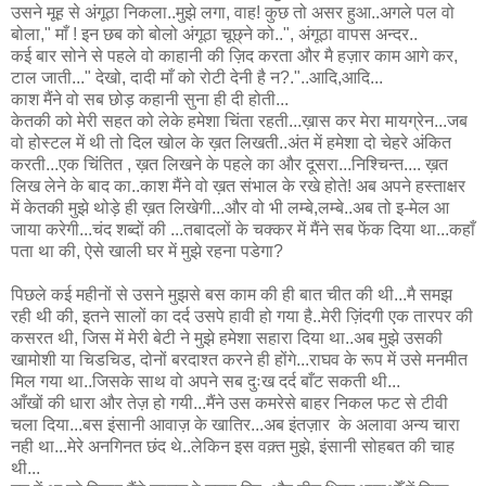
उसने मूह से अंगूठा निकला..मुझे लगा, वाह! कुछ तो असर हुआ..अगले पल वो
बोला," माँ ! इन छब को बोलो अंगूठा चूछ्ने को..", अंगूठा वापस अन्दर..
कई बार सोने से पहले वो काहानी की ज़िद करता और मै हज़ार काम आगे कर,
टाल जाती..." देखो, दादी माँ को रोटी देनी है न?."..आदि,आदि...
काश मैंने वो सब छोड़ कहानी सुना ही दी होती...
केतकी को मेरी सहत को लेके हमेशा चिंता रहती...ख़ास कर मेरा मायग्रेन...जब
वो होस्टल में थी तो दिल खोल के ख़त लिखती..अंत में हमेशा दो चेहरे अंकित
करती...एक चिंतित , ख़त लिखने के पहले का और दूसरा...निश्चिन्त.... ख़त
लिख लेने के बाद का..काश मैंने वो ख़त संभाल के रखे होते! अब अपने हस्ताक्षर
में केतकी मुझे थोड़े ही ख़त लिखेगी...और वो भी लम्बे,लम्बे..अब तो इ-मेल आ
जाया करेगी...चंद शब्दों की ...तबादलों के चक्कर में मैंने सब फेंक दिया था...कहाँ
पता था की, ऐसे खाली घर में मुझे रहना पडेगा?
पिछले कई महीनों से उसने मुझसे बस काम की ही बात चीत की थी...मै समझ
रही थी की, इतने सालों का दर्द उसपे हावी हो गया है..मेरी ज़िंदगी एक तारपर की
कसरत थी, जिस में मेरी बेटी ने मुझे हमेशा सहारा दिया था..अब मुझे उसकी
खामोशी या चिडचिड, दोनों बरदाश्त करने ही होंगे...राघव के रूप में उसे मनमीत
मिल गया था..जिसके साथ वो अपने सब दुःख दर्द बाँट सकती थी...
आँखों की धारा और तेज़ हो गयी...मैंने उस कमरेसे बाहर निकल फट से टीवी
चला दिया...बस इंसानी आवाज़ के खातिर...अब इंतज़ार के अलावा अन्य चारा
नही था...मेरे अनगिनत छंद थे..लेकिन इस वक़्त मुझे, इंसानी सोहबत की चाह
थी...