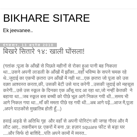
BIKHARE SITARE
Ek jeevanee..
मंगलवार, 13 अप्रैल 2010
बिखरे सितारे १४: खाली घोंसला!
(गतांक :पूजा के आँखों से पिछले महीनों से रोका हुआ पानी बह निकला
था...उसने अपनी लाडली के आँखों में झाँका...वहाँ भविष्य के सपने चमक रहे
थे..जुदाई का एकभी क़तरा उन आँखों में नही था...एक क़तरा जो पूजा को उस
वक़्त आश्वस्त करता,की, उसकी बेटी उसे याद करेगी ..उसकी जुदाई को महसूस
करेगी...उसे उस स्कूल के दिनका एक आँसू याद आ रहा था,जो नन्हीं केतकी ने
बहाया था...जब स्कूल बस बच्ची को पीछे भूल आगे निकल गयी थी...समय भी
आगे निकल गया था...माँ की ममता पीछे रह गयी थी...अब आगे पढ़ें...आज मै,पूजा
,अपने पाठकोंसे मुखातिब होती हूँ...)
हवाई अड्डे से अतिथि गृह और वहाँ से अपनी पोस्टिंग की जगह गौरव और मै
लौट आए.. तकरीबन छ: एकरों में बना ,छ: हज़ार square फीट से बड़ा घर
....और सिर्फ दो बाशिंदे...पति अपने कामों में व्यस्त..