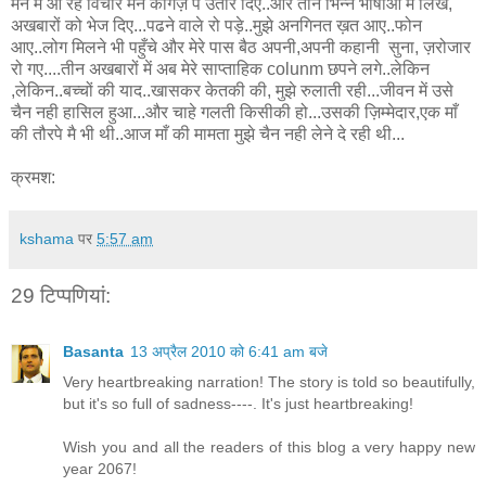
मन में आ रहे विचार मैंने कागज़ पे उतार दिए..और तीन भिन्न भाषाओँ में लिख,
अखबारों को भेज दिए...पढने वाले रो पड़े..मुझे अनगिनत ख़त आए..फोन
आए..लोग मिलने भी पहुँचे और मेरे पास बैठ अपनी,अपनी कहानी सुना, ज़रोजार
रो गए....तीन अखबारों में अब मेरे साप्ताहिक colunm छपने लगे..लेकिन
,लेकिन..बच्चों की याद..खासकर केतकी की, मुझे रुलाती रही...जीवन में उसे
चैन नही हासिल हुआ...और चाहे गलती किसीकी हो...उसकी ज़िम्मेदार,एक माँ
की तौरपे मै भी थी..आज माँ की मामता मुझे चैन नही लेने दे रही थी...
क्रमश:
kshama
पर
5:57 am
29 टिप्‍पणियां:
Basanta
13 अप्रैल 2010 को 6:41 am बजे
Very heartbreaking narration! The story is told so beautifully,
but it's so full of sadness----. It's just heartbreaking!
Wish you and all the readers of this blog a very happy new
year 2067!