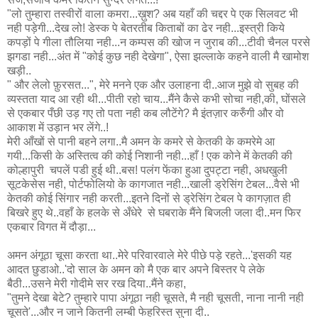
"लो तुम्हारा तस्वीरों वाला कमरा...ख़ुश? अब यहाँ की चद्दर पे एक सिलवट भी
नही पड़ेगी...देख लो! डेस्क पे बेतरतीब किताबों का ढेर नही...इस्त्री किये
कपड़ों पे गीला तौलिया नही...न कम्पस की खोज न जुराब की...टीवी चैनल परसे
झगडा नही...अंत में "कोई कुछ नही देखेगा", ऐसा झल्लाके कहने वाली मै खामोश
खड़ी..
" और लेलो फ़ुरसत...", मेरे मनने एक और उलाहना दी..आज मुझे वो सुबह की
व्यस्तता याद आ रही थी...पीती रहो चाय...मैंने कैसे कभी सोचा नही,की, घोंसले
से एकबार पँछी उड़ गए तो पता नही कब लौटेंगे? मै इंतज़ार करुँगी और वो
आकाश में उड़ान भर लेंगे..!
मेरी आँखों से पानी बहने लगा..मै अमन के कमरे से केतकी के कमरेमे आ
गयी...किसी के अस्तित्व की कोई निशानी नही...हाँ ! एक कोने में केतकी की
कोल्हापुरी चपलें पडी हुई थी..बस! पलंग फेंका हुआ दुपट्टा नही, अधखुली
सूटकेसेस नही, पोर्टफोलियो के कागजात नही...खाली ड्रेसिंग टेबल...वैसे भी
केतकी कोई सिंगार नही करती...इतने दिनों से ड्रेसिंग टेबल पे कागज़ात ही
बिखरे हुए थे..वहाँ के हलके से अँधेरे से घबराके मैंने बिजली जला दी..मन फिर
एकबार विगत में दौड़ा...
अमन अंगूठा चूसा करता था..मेरे परिवारवाले मेरे पीछे पड़े रहते...'इसकी यह
आदत छुडाओ..'दो साल के अमन को मै एक बार अपने बिस्तर पे लेके
बैठी...उसने मेरी गोदीमे सर रख दिया..मैंने कहा,
"तुमने देखा बेटे? तुम्हारे पापा अंगूठा नही चूसते, मै नही चूसती, नाना नानी नही
चूसते'...और न जाने कितनी लम्बी फेहरिस्त सुना दी..