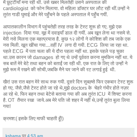
में छुट्टीयाँ मना रही थी. उसे खबर मिलतेही उसने अस्पताल की
cardiologist को फोन मिलाया. वो महिला डॉक्टर घर लौट रही थीं.उन्हों ने
तुरंत गाडी घुमाई और मेरे पहुँचने के पहले अस्पताल में पहुँच गयीं.
आपातकालीन विभाग में पहुंचतेही तरह तरह के टेस्ट शुरू हो गए. मुझे एक
injection दिया गया. मूह में दवाइयाँ डाल दी गयीं. अब खून लेना था नसमे से.
मेरी नसे मिलना एक महत्प्रयास है. कुछ १२ लोगों ने कोशिश की तब जाके एक
नस मिली. खून खींचा गया....वहीं IV लगा दी गयी. ECG लिया जा रहा था.
पहले ECG में पता चला की ये दौरा पहला नहीं था. इसके पहले पड़ चुका
था.उस कारन जो damages हो गए थे उन्हें पूर्ववत करना मुमकिन नहीं था. ये
सब बातें मेरे बेटे तथा बहन को बताईं जा रही थी. एक रात के लिए तो उन्हों ने
मुझे रूम में रखने की सोची,जबकि मैने घर जाने की रट लगाई हुई थी.
खैर! उस रात बहन मेरे साथ रुक गयी. दूसरे दिन सुबह्से फिर एकबार टेस्ट शुरू
हो गए. जैसे,जैसे टेस्ट होते जा रहे थे,मुझे doctors के चेहरे गंभीर होते नज़र
आ रहे थे. फिर बहन तथा बेटेसे बताया गया की अब तुरंत ICU में शिफ्ट करना
है. OT तैयार रखा जाये.अब मेरे पति जो शहर में नहीं थे,उन्हें तुरंत बुला लिया
गया!
क्रमश:( इसके लिए माफी चाहती हूँ!)
kshama
पर
4:53 am